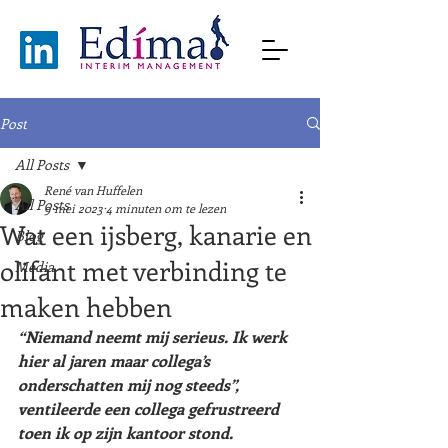
Post
All Posts
René van Huffelen
All Posts
9 mei 2023
4 minuten om te lezen
Wat een ijsberg, kanarie en
Blog
olifant met verbinding te
Media
maken hebben
“Niemand neemt mij serieus. Ik werk 
hier al jaren maar collega’s 
onderschatten mij nog steeds”, 
ventileerde een collega gefrustreerd 
toen ik op zijn kantoor stond. 